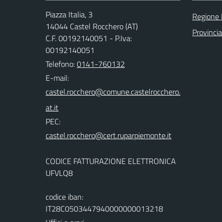
Piazza Italia, 3
Regione
14044 Castel Rocchero (AT)
Provincia
C.F. 00192140051 - P.Iva:
00192140051
Telefono:
0141-760132
E-mail:
PEC:
CODICE FATTURAZIONE ELETTRONICA
UFVLQ8
codice iban:
IT28C0503447940000000013218