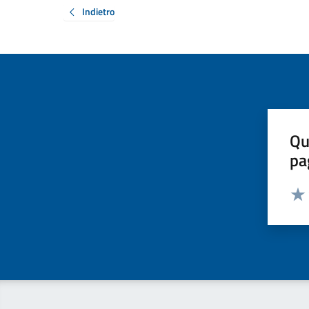
Indietro
Qu
pa
Valut
Valu