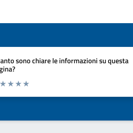
anto sono chiare le informazioni su questa
gina?
a da 1 a 5 stelle la pagina
ta 1 stelle su 5
Valuta 2 stelle su 5
Valuta 3 stelle su 5
Valuta 4 stelle su 5
Valuta 5 stelle su 5