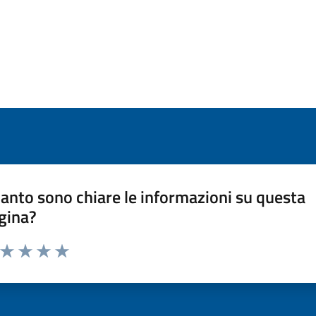
anto sono chiare le informazioni su questa
gina?
a da 1 a 5 stelle la pagina
ta 1 stelle su 5
Valuta 2 stelle su 5
Valuta 3 stelle su 5
Valuta 4 stelle su 5
Valuta 5 stelle su 5