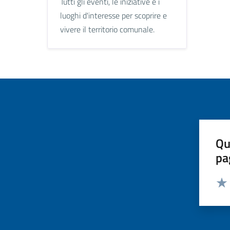
Tutti gli eventi, le iniziative e i
luoghi d'interesse per scoprire e
vivere il territorio comunale.
Qu
pa
Valut
Valu