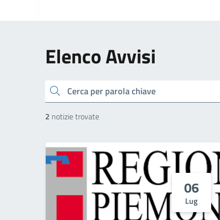
Elenco Avvisi
cerca
2
notizie trovate
06
Lug