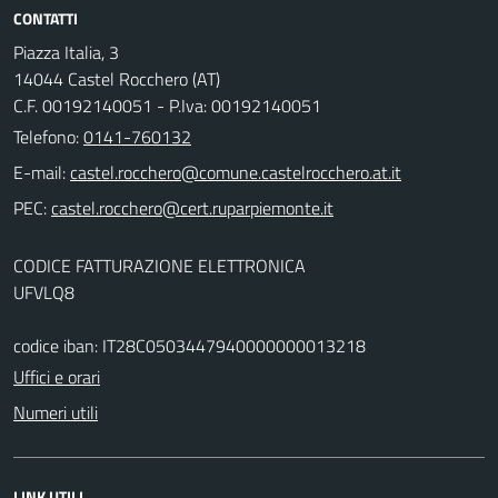
CONTATTI
Piazza Italia, 3
14044 Castel Rocchero (AT)
C.F. 00192140051 - P.Iva: 00192140051
Telefono:
0141-760132
E-mail:
PEC:
CODICE FATTURAZIONE ELETTRONICA
UFVLQ8
codice iban: IT28C0503447940000000013218
Uffici e orari
Numeri utili
LINK UTILI